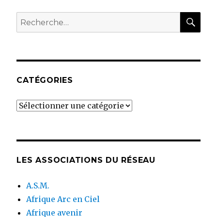
RE
Recherche
pour
:
CATÉGORIES
Catégories
LES ASSOCIATIONS DU RÉSEAU
A.S.M.
Afrique Arc en Ciel
Afrique avenir